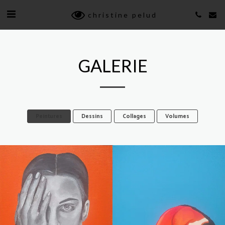
christine pelud
GALERIE
Peintures
Dessins
Collages
Volumes